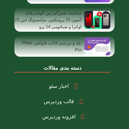
مقایسه نفس‌گیر بین گوشی‌های
آیفون 15 پرومکس، سامسونگ اس 23
اولترا و شیائومی 14 پرو
نقد و بررسی قالب فلوکس Phlox
Pro
دسته بندی مقالات
اخبار سئو
قالب وردپرس
افزونه وردپرس